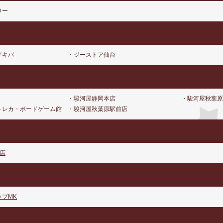
ワー
アキバ
・ジーストア仙台
・駿河屋静岡本店
・駿河屋秋葉原
トレカ・ボードゲーム館
・駿河屋秋葉原駅前店
店
プMK