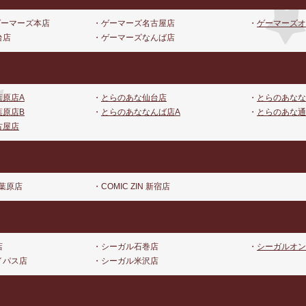
Aゲーマーズ本店
・ゲーマーズ名古屋店
・
ゲーマーズオ
台店
・ゲーマーズなんば店
葉原店A
・
とらのあな仙台店
・
とらのあなな
葉原店B
・
とらのあななんば店A
・
とらのあな通
古屋店
秋葉原店
・COMIC ZIN 新宿店
店
・シーガル石巻店
・
シーガルオン
イパス店
・シーガル米沢店