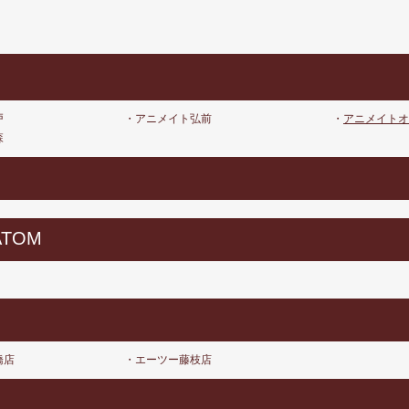
戸
・アニメイト弘前
・
アニメイトオ
森
ATOM
橋店
・エーツー藤枝店