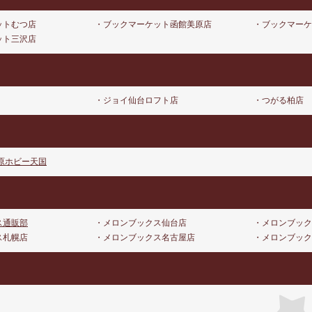
ットむつ店
・ブックマーケット函館美原店
・ブックマーケ
ット三沢店
・ジョイ仙台ロフト店
・つがる柏店
原ホビー天国
ス通販部
・メロンブックス仙台店
・メロンブック
ス札幌店
・メロンブックス名古屋店
・メロンブック